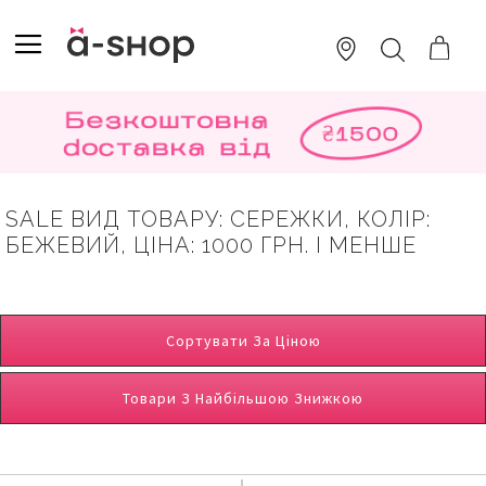
SKIP
TO
TOGGLE NAV
ПОШУК
CONTENT
SALE ВИД ТОВАРУ: СЕРЕЖКИ, КОЛІР:
БЕЖЕВИЙ, ЦІНА: 1000 ГРН. І МЕНШЕ
Сортувати За Ціною
Товари З Найбільшою Знижкою