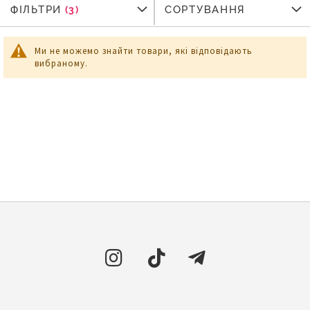
ФІЛЬТРИ
ФІЛЬТРИ
СОРТУВАННЯ
Ми не можемо знайти товари, які відповідають
вибраному.