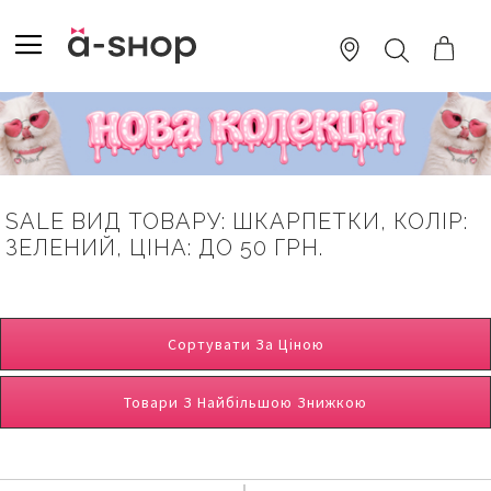
SKIP
TO
TOGGLE NAV
ПОШУК
CONTENT
SALE ВИД ТОВАРУ: ШКАРПЕТКИ, КОЛІР:
ЗЕЛЕНИЙ, ЦІНА: ДО 50 ГРН.
Сортувати За Ціною
Товари З Найбільшою Знижкою