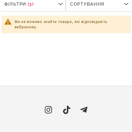
ФІЛЬТРИ
ФІЛЬТРИ
СОРТУВАННЯ
Ми не можемо знайти товари, які відповідають
вибраному.