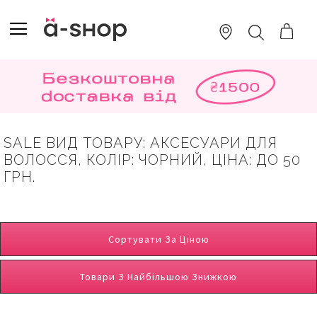
SKIP
TO
TOGGLE NAV
ПОШУК
CONTENT
SALE ВИД ТОВАРУ: АКСЕСУАРИ ДЛЯ
ВОЛОССЯ, КОЛІР: ЧОРНИЙ, ЦІНА: ДО 50
ГРН.
Сортувати За Ціною
Товари З Найбільшою Знижкою