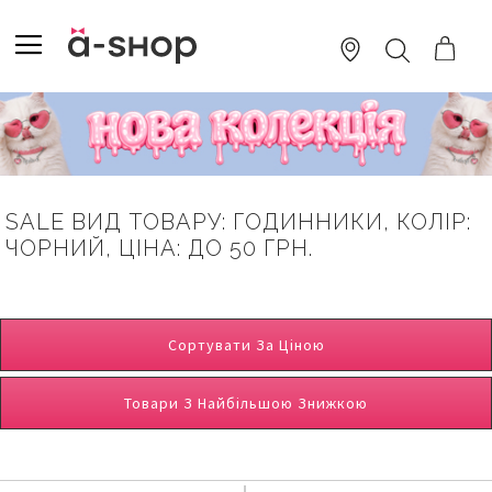
SKIP
TO
TOGGLE NAV
ПОШУК
CONTENT
SALE ВИД ТОВАРУ: ГОДИННИКИ, КОЛІР:
ЧОРНИЙ, ЦІНА: ДО 50 ГРН.
Сортувати За Ціною
Товари З Найбільшою Знижкою