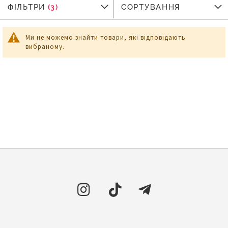
ФІЛЬТРИ
ФІЛЬТРИ
СОРТУВАННЯ
Ми не можемо знайти товари, які відповідають
вибраному.