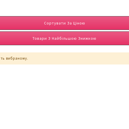
Сортувати За Ціною
Товари З Найбільшою Знижкою
ють вибраному.