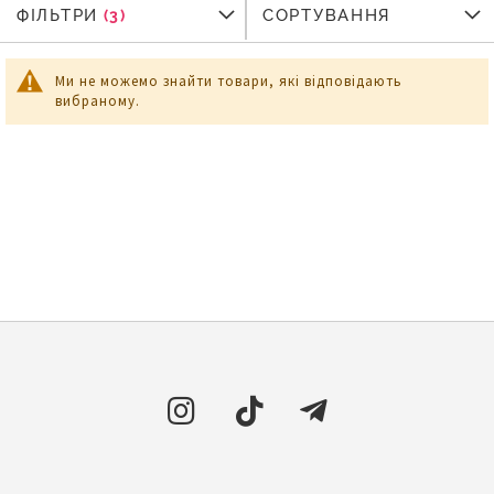
ФІЛЬТРИ
ФІЛЬТРИ
СОРТУВАННЯ
Ми не можемо знайти товари, які відповідають
вибраному.