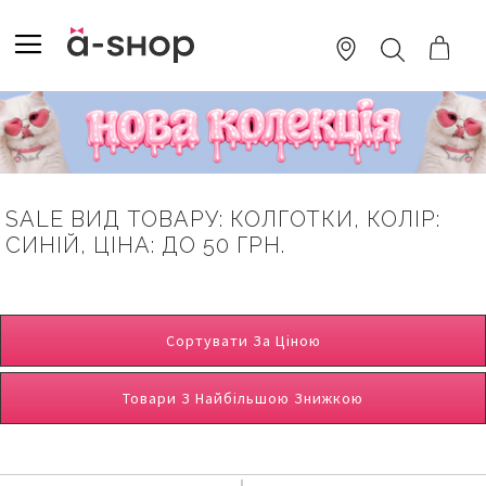
SKIP
TO
TOGGLE NAV
ПОШУК
CONTENT
SALE ВИД ТОВАРУ: КОЛГОТКИ, КОЛІР:
СИНІЙ, ЦІНА: ДО 50 ГРН.
Сортувати За Ціною
Товари З Найбільшою Знижкою