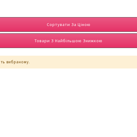
Сортувати За Ціною
Товари З Найбільшою Знижкою
ють вибраному.