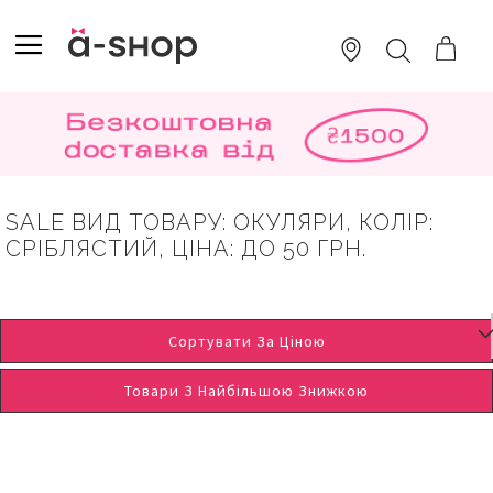
SKIP
TO
TOGGLE NAV
ПОШУК
CONTENT
SALE ВИД ТОВАРУ: ОКУЛЯРИ, КОЛІР:
СРІБЛЯСТИЙ, ЦІНА: ДО 50 ГРН.
Сортувати За Ціною
Товари З Найбільшою Знижкою