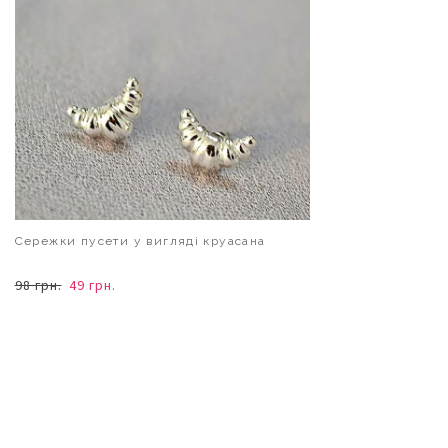
Сережки пусети у вигляді круасана
98 грн.
49 грн.
В КОШИК