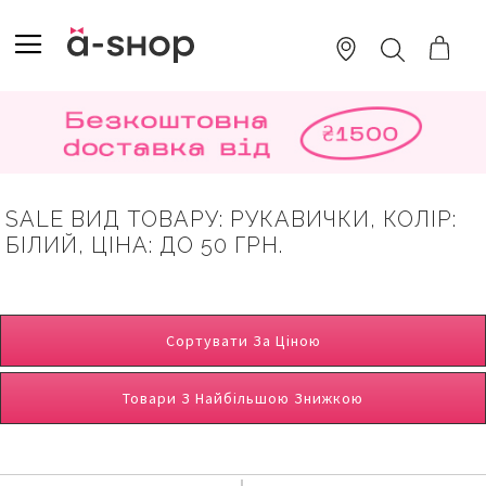
SKIP
TO
TOGGLE NAV
ПОШУК
CONTENT
SALE ВИД ТОВАРУ: РУКАВИЧКИ, КОЛІР:
БІЛИЙ, ЦІНА: ДО 50 ГРН.
Сортувати За Ціною
Товари З Найбільшою Знижкою