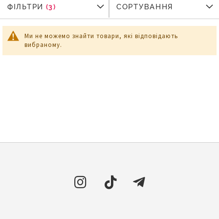
ФІЛЬТРИ
ФІЛЬТРИ
СОРТУВАННЯ
Ми не можемо знайти товари, які відповідають
вибраному.