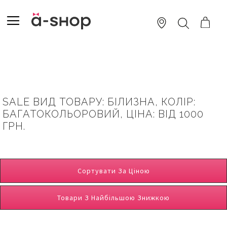
SKIP
TO
TOGGLE NAV
ПОШУК
CONTENT
SALE ВИД ТОВАРУ: БІЛИЗНА, КОЛІР:
БАГАТОКОЛЬОРОВИЙ, ЦІНА: ВІД 1000
ГРН.
Сортувати За Ціною
Товари З Найбільшою Знижкою