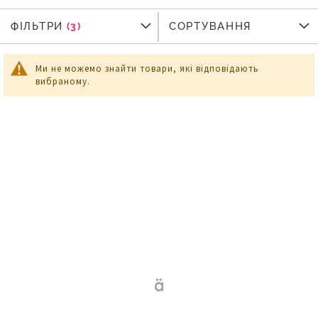
ФІЛЬТРИ
ФІЛЬТРИ
СОРТУВАННЯ
Ми не можемо знайти товари, які відповідають
вибраному.