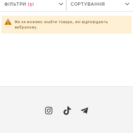
ФІЛЬТРИ
ФІЛЬТРИ
СОРТУВАННЯ
Ми не можемо знайти товари, які відповідають
вибраному.