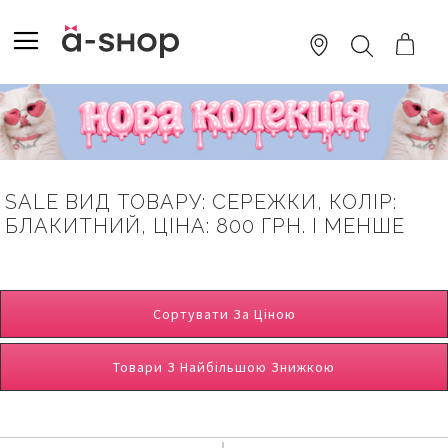
SKIP
TO
TOGGLE NAV
ПОШУК
CONTENT
SALE ВИД ТОВАРУ: СЕРЕЖКИ, КОЛІР:
БЛАКИТНИЙ, ЦІНА: 800 ГРН. І МЕНШЕ
Сортувати За Ціною
Товари З Найбільшою Знижкою