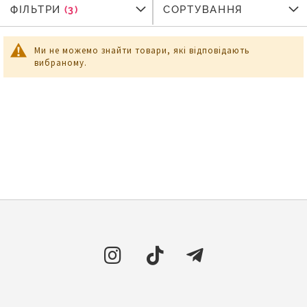
ФІЛЬТРИ
ФІЛЬТРИ
СОРТУВАННЯ
Ми не можемо знайти товари, які відповідають
вибраному.