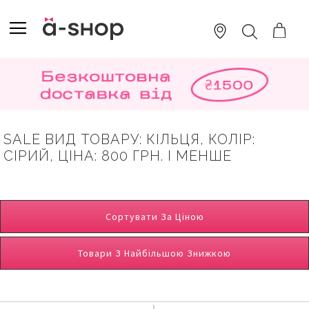
SKIP
TO
TOGGLE NAV
ПОШУК
CONTENT
SALE ВИД ТОВАРУ: КІЛЬЦЯ, КОЛІР:
СІРИЙ, ЦІНА: 800 ГРН. І МЕНШЕ
Сортувати За Ціною
Товари З Найбільшою Знижкою