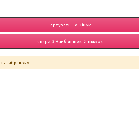
Сортувати За Ціною
Товари З Найбільшою Знижкою
ють вибраному.