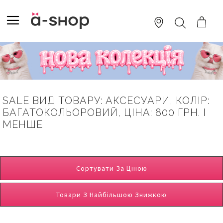
SKIP
TO
TOGGLE NAV
ПОШУК
CONTENT
SALE ВИД ТОВАРУ: АКСЕСУАРИ, КОЛІР:
БАГАТОКОЛЬОРОВИЙ, ЦІНА: 800 ГРН. І
МЕНШЕ
Сортувати За Ціною
Товари З Найбільшою Знижкою