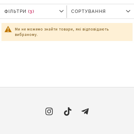
ФІЛЬТРИ
ФІЛЬТРИ
СОРТУВАННЯ
Ми не можемо знайти товари, які відповідають
вибраному.