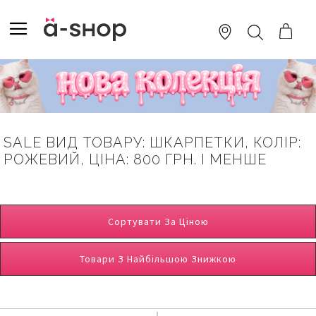
SKIP
TO
TOGGLE NAV
ПОШУК
CONTENT
SALE ВИД ТОВАРУ: ШКАРПЕТКИ, КОЛІР:
РОЖЕВИЙ, ЦІНА: 800 ГРН. І МЕНШЕ
Сортувати За Ціною
Товари З Найбільшою Знижкою