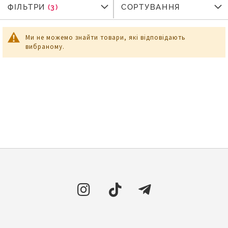
ФІЛЬТРИ
ФІЛЬТРИ
СОРТУВАННЯ
Ми не можемо знайти товари, які відповідають
вибраному.