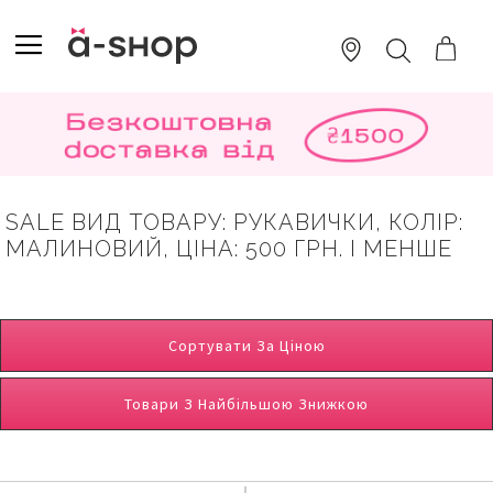
SKIP
TO
TOGGLE NAV
ПОШУК
CONTENT
SALE ВИД ТОВАРУ: РУКАВИЧКИ, КОЛІР:
МАЛИНОВИЙ, ЦІНА: 500 ГРН. І МЕНШЕ
Сортувати За Ціною
Товари З Найбільшою Знижкою