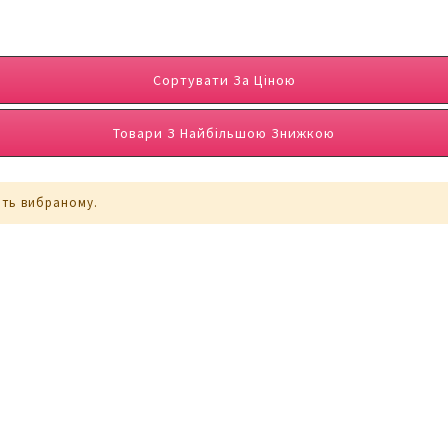
Сортувати За Ціною
Товари З Найбільшою Знижкою
ють вибраному.