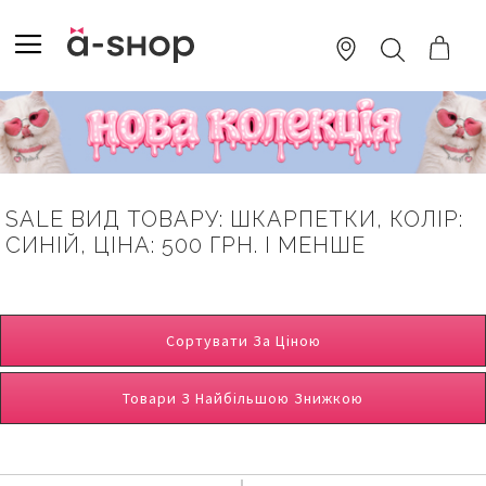
SKIP
TO
TOGGLE NAV
ПОШУК
CONTENT
SALE ВИД ТОВАРУ: ШКАРПЕТКИ, КОЛІР:
СИНІЙ, ЦІНА: 500 ГРН. І МЕНШЕ
Сортувати За Ціною
Товари З Найбільшою Знижкою