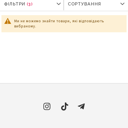
ФІЛЬТРИ
ФІЛЬТРИ
СОРТУВАННЯ
Ми не можемо знайти товари, які відповідають
вибраному.