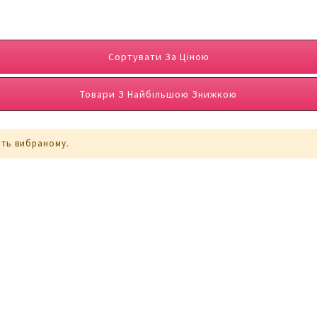
Сортувати За Ціною
Товари З Найбільшою Знижкою
ють вибраному.