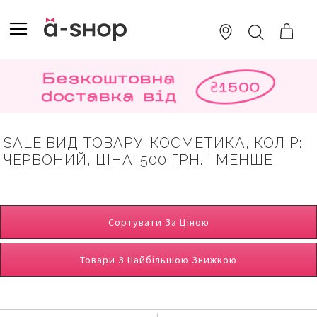
SKIP
TO
TOGGLE NAV
ПОШУК
CONTENT
SALE ВИД ТОВАРУ: КОСМЕТИКА, КОЛІР:
ЧЕРВОНИЙ, ЦІНА: 500 ГРН. І МЕНШЕ
Сортувати За Ціною
Товари З Найбільшою Знижкою