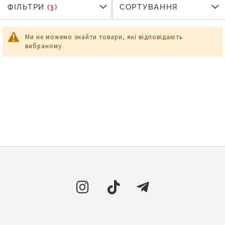
ФІЛЬТРИ
ФІЛЬТРИ
СОРТУВАННЯ
Ми не можемо знайти товари, які відповідають
вибраному.