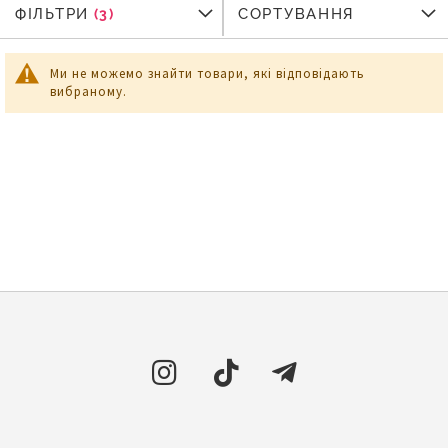
ФІЛЬТРИ
ФІЛЬТРИ
СОРТУВАННЯ
Ми не можемо знайти товари, які відповідають
вибраному.