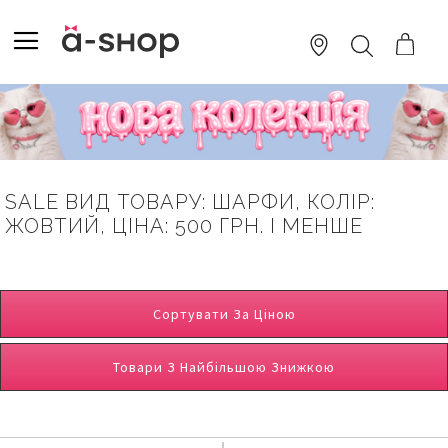
SKIP
TO
TOGGLE NAV
ПОШУК
CONTENT
SALE ВИД ТОВАРУ: ШАРФИ, КОЛІР:
ЖОВТИЙ, ЦІНА: 500 ГРН. І МЕНШЕ
Сортувати За Ціною
Товари З Найбільшою Знижкою