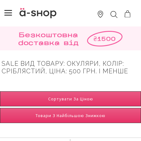
SKIP
TO
TOGGLE NAV
ПОШУК
CONTENT
SALE ВИД ТОВАРУ: ОКУЛЯРИ, КОЛІР:
СРІБЛЯСТИЙ, ЦІНА: 500 ГРН. І МЕНШЕ
Сортувати За Ціною
Товари З Найбільшою Знижкою