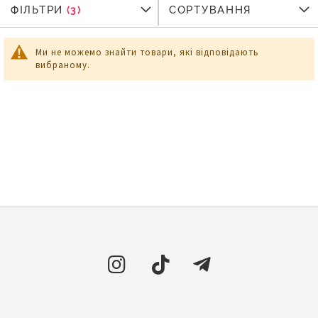
ФІЛЬТРИ
ФІЛЬТРИ
СОРТУВАННЯ
Ми не можемо знайти товари, які відповідають
вибраному.