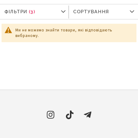
ФІЛЬТРИ
ФІЛЬТРИ
СОРТУВАННЯ
Ми не можемо знайти товари, які відповідають
вибраному.