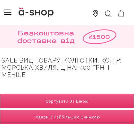
SKIP
TO
TOGGLE NAV
ПОШУК
CONTENT
SALE ВИД ТОВАРУ: КОЛГОТКИ, КОЛІР:
МОРСЬКА ХВИЛЯ, ЦІНА: 400 ГРН. І
МЕНШЕ
Сортувати За Ціною
Товари З Найбільшою Знижкою