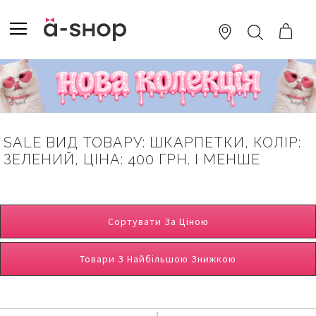
SKIP
TO
TOGGLE NAV
ПОШУК
CONTENT
SALE ВИД ТОВАРУ: ШКАРПЕТКИ, КОЛІР:
ЗЕЛЕНИЙ, ЦІНА: 400 ГРН. І МЕНШЕ
Сортувати За Ціною
Товари З Найбільшою Знижкою