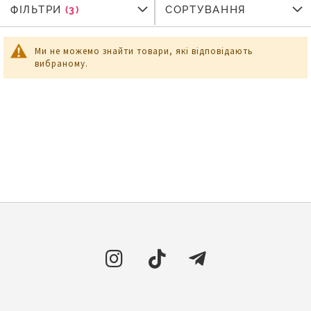
ФІЛЬТРИ
ФІЛЬТРИ
СОРТУВАННЯ
Ми не можемо знайти товари, які відповідають
вибраному.