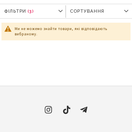
ФІЛЬТРИ
ФІЛЬТРИ
СОРТУВАННЯ
Ми не можемо знайти товари, які відповідають
вибраному.