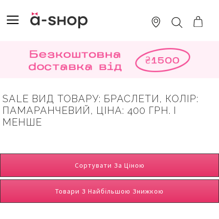
SKIP
TO
TOGGLE NAV
ПОШУК
CONTENT
SALE ВИД ТОВАРУ: БРАСЛЕТИ, КОЛІР:
ПАМАРАНЧЕВИЙ, ЦІНА: 400 ГРН. І
МЕНШЕ
Сортувати За Ціною
Товари З Найбільшою Знижкою