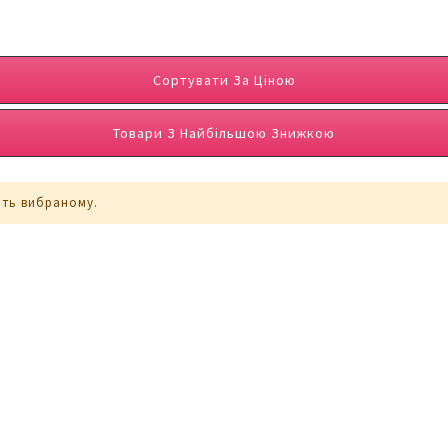
Сортувати За Ціною
Товари З Найбільшою Знижкою
ють вибраному.