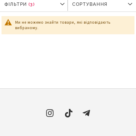
ФІЛЬТРИ
ФІЛЬТРИ
СОРТУВАННЯ
Ми не можемо знайти товари, які відповідають
вибраному.