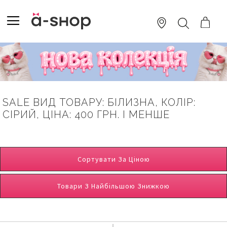
SKIP
TO
TOGGLE NAV
ПОШУК
CONTENT
SALE ВИД ТОВАРУ: БІЛИЗНА, КОЛІР:
СІРИЙ, ЦІНА: 400 ГРН. І МЕНШЕ
Сортувати За Ціною
Товари З Найбільшою Знижкою