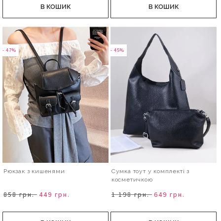
В КОШИК
В КОШИК
- 47%
- 45%
Рюкзак з кишенями
Сумка тоут у комплекті з
косметичкою
858 грн.
449 грн.
1 198 грн.
649 грн.