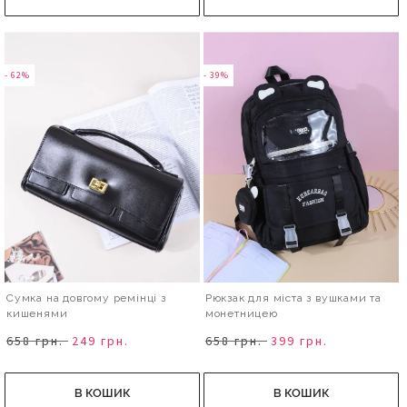
- 62%
- 39%
Сумка на довгому ремінці з
Рюкзак для міста з вушками та
кишенями
монетницею
658 грн.
249 грн.
658 грн.
399 грн.
В КОШИК
В КОШИК