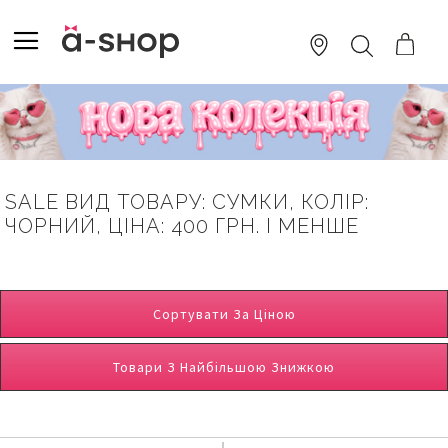
SKIP
TO
TOGGLE NAV
ПОШУК
CONTENT
SALE ВИД ТОВАРУ: СУМКИ, КОЛІР:
ЧОРНИЙ, ЦІНА: 400 ГРН. І МЕНШЕ
Сортувати За Ціною
Товари З Найбільшою Знижкою