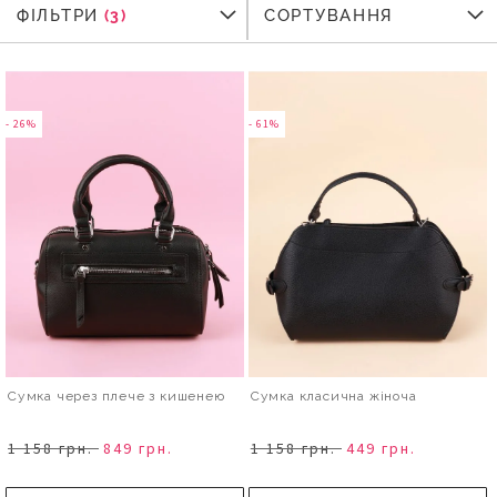
ФІЛЬТРИ
ФІЛЬТРИ
СОРТУВАННЯ
- 26%
- 61%
Сумка через плече з кишенею
Сумка класична жіноча
1 158 грн.
849 грн.
1 158 грн.
449 грн.