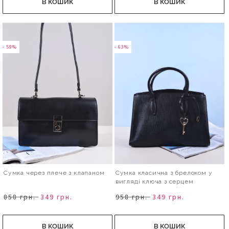
В КОШИК
В КОШИК
- 59%
- 63%
Сумка через плече з клапаном
Сумка класична з брелоком у
вигляді ключа з серцем
858 грн.
349 грн.
958 грн.
349 грн.
В КОШИК
В КОШИК