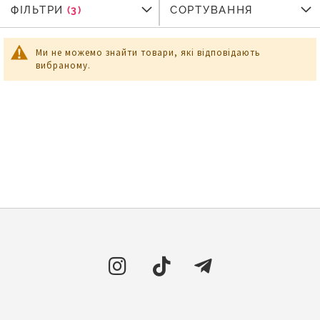
ФІЛЬТРИ
ФІЛЬТРИ
СОРТУВАННЯ
Ми не можемо знайти товари, які відповідають
вибраному.