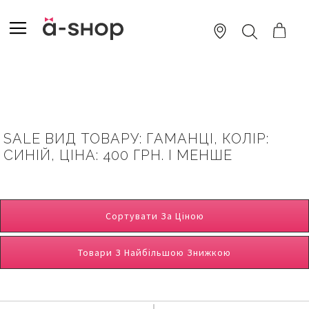
SKIP
TO
TOGGLE NAV
ПОШУК
CONTENT
SALE ВИД ТОВАРУ: ГАМАНЦІ, КОЛІР:
СИНІЙ, ЦІНА: 400 ГРН. І МЕНШЕ
Сортувати За Ціною
Товари З Найбільшою Знижкою