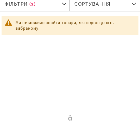
ФІЛЬТРИ
ФІЛЬТРИ
СОРТУВАННЯ
Ми не можемо знайти товари, які відповідають
вибраному.