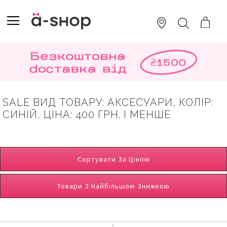
SKIP
TO
TOGGLE NAV
ПОШУК
CONTENT
SALE ВИД ТОВАРУ: АКСЕСУАРИ, КОЛІР:
СИНІЙ, ЦІНА: 400 ГРН. І МЕНШЕ
Сортувати За Ціною
Товари З Найбільшою Знижкою