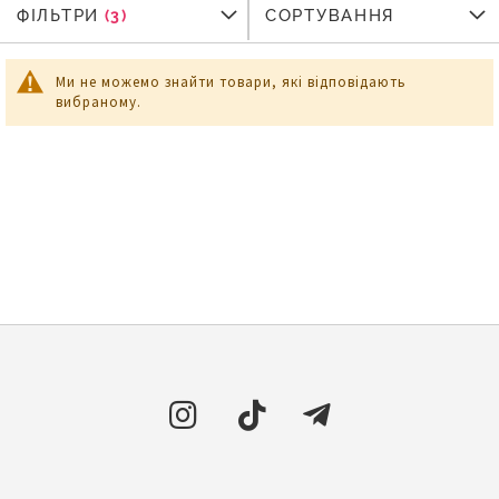
ФІЛЬТРИ
ФІЛЬТРИ
СОРТУВАННЯ
Ми не можемо знайти товари, які відповідають
вибраному.