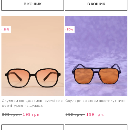
В КОШИК
В КОШИК
- 50%
- 50%
Окуляри сонцезахисні oversize з
Окуляри авіатори шестикутники
фурнітурою на дужках
398 грн.
199 грн.
398 грн.
199 грн.