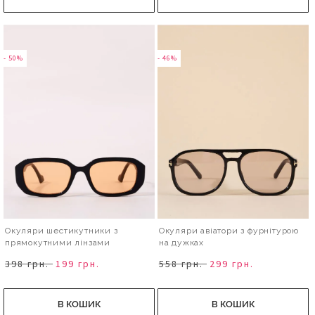
- 50%
- 46%
Окуляри шестикутники з
Окуляри авіатори з фурнітурою
прямокутними лінзами
на дужках
398 грн.
199 грн.
558 грн.
299 грн.
В КОШИК
В КОШИК