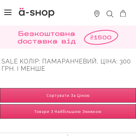
SKIP
TO
TOGGLE NAV
ПОШУК
CONTENT
SALE КОЛІР: ПАМАРАНЧЕВИЙ, ЦІНА: 300
ГРН. І МЕНШЕ
Сортувати За Ціною
Товари З Найбільшою Знижкою