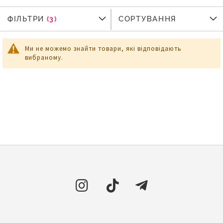
ФІЛЬТРИ
ФІЛЬТРИ
СОРТУВАННЯ
Ми не можемо знайти товари, які відповідають
вибраному.