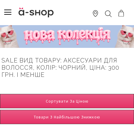
SKIP
TO
TOGGLE NAV
ПОШУК
CONTENT
SALE ВИД ТОВАРУ: АКСЕСУАРИ ДЛЯ
ВОЛОССЯ, КОЛІР: ЧОРНИЙ, ЦІНА: 300
ГРН. І МЕНШЕ
Сортувати За Ціною
Товари З Найбільшою Знижкою