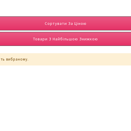
Сортувати За Ціною
Товари З Найбільшою Знижкою
ють вибраному.