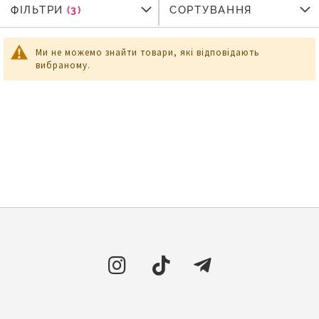
ФІЛЬТРИ
ФІЛЬТРИ
СОРТУВАННЯ
Ми не можемо знайти товари, які відповідають
вибраному.