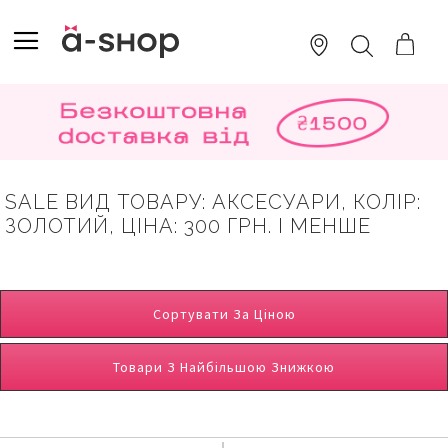
SKIP
TO
TOGGLE NAV
ПОШУК
CONTENT
SALE ВИД ТОВАРУ: АКСЕСУАРИ, КОЛІР:
ЗОЛОТИЙ, ЦІНА: 300 ГРН. І МЕНШЕ
Сортувати За Ціною
Товари З Найбільшою Знижкою