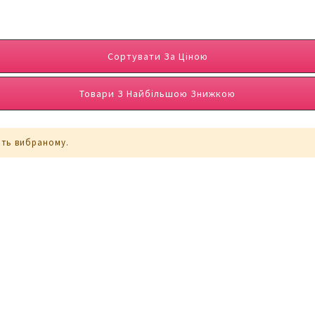
Сортувати За Ціною
Товари З Найбільшою Знижкою
ють вибраному.