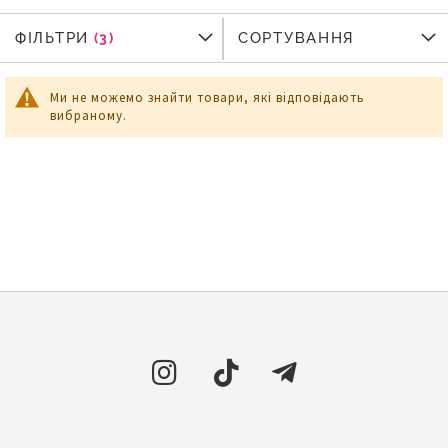
ФІЛЬТРИ
ФІЛЬТРИ
СОРТУВАННЯ
Ми не можемо знайти товари, які відповідають
вибраному.