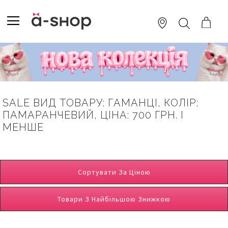
SKIP
TO
TOGGLE NAV
ПОШУК
CONTENT
SALE ВИД ТОВАРУ: ГАМАНЦІ, КОЛІР:
ПАМАРАНЧЕВИЙ, ЦІНА: 700 ГРН. І
МЕНШЕ
Сортувати За Ціною
Товари З Найбільшою Знижкою