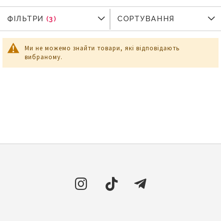
ФІЛЬТРИ
ФІЛЬТРИ
СОРТУВАННЯ
Ми не можемо знайти товари, які відповідають
вибраному.