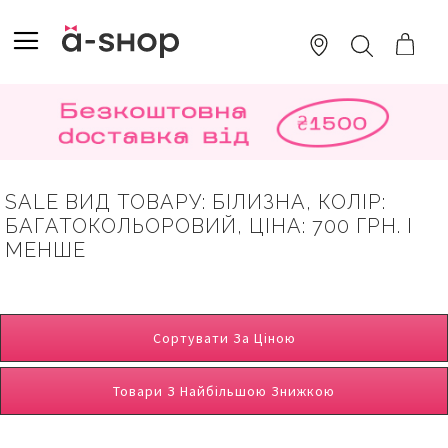
SKIP
TO
TOGGLE NAV
ПОШУК
CONTENT
SALE ВИД ТОВАРУ: БІЛИЗНА, КОЛІР:
БАГАТОКОЛЬОРОВИЙ, ЦІНА: 700 ГРН. І
МЕНШЕ
Сортувати За Ціною
Товари З Найбільшою Знижкою