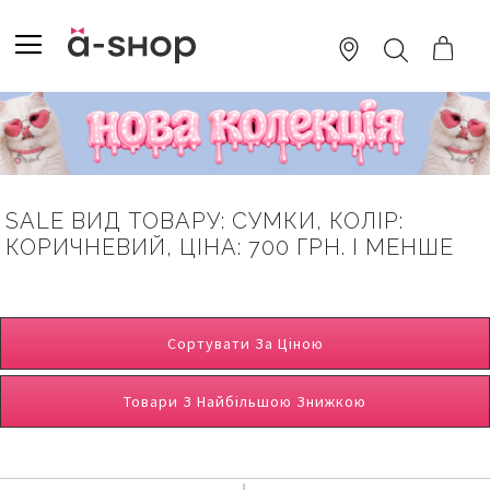
SKIP
TO
TOGGLE NAV
ПОШУК
CONTENT
SALE ВИД ТОВАРУ: СУМКИ, КОЛІР:
КОРИЧНЕВИЙ, ЦІНА: 700 ГРН. І МЕНШЕ
Сортувати За Ціною
Товари З Найбільшою Знижкою