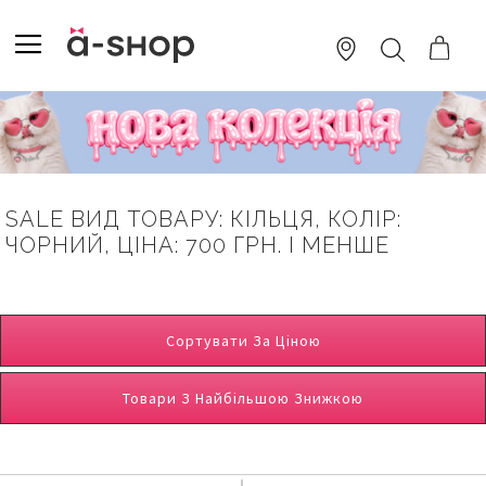
SKIP
TO
TOGGLE NAV
ПОШУК
CONTENT
SALE ВИД ТОВАРУ: КІЛЬЦЯ, КОЛІР:
ЧОРНИЙ, ЦІНА: 700 ГРН. І МЕНШЕ
Сортувати За Ціною
Товари З Найбільшою Знижкою