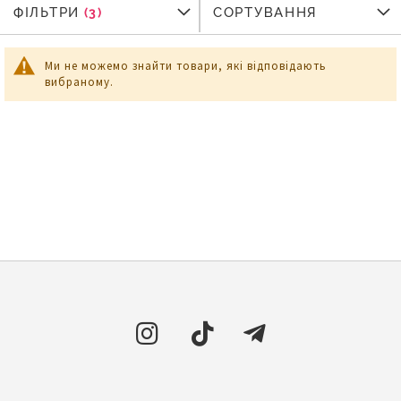
ФІЛЬТРИ
ФІЛЬТРИ
СОРТУВАННЯ
Ми не можемо знайти товари, які відповідають
вибраному.