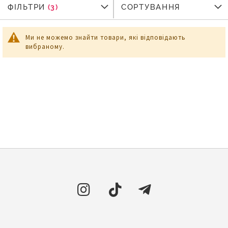
ФІЛЬТРИ
ФІЛЬТРИ
СОРТУВАННЯ
Ми не можемо знайти товари, які відповідають
вибраному.