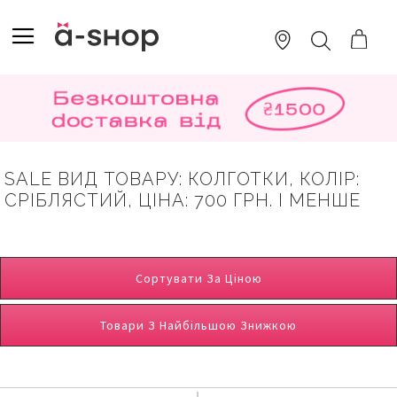
SKIP
TO
TOGGLE NAV
ПОШУК
CONTENT
SALE ВИД ТОВАРУ: КОЛГОТКИ, КОЛІР:
СРІБЛЯСТИЙ, ЦІНА: 700 ГРН. І МЕНШЕ
Сортувати За Ціною
Товари З Найбільшою Знижкою