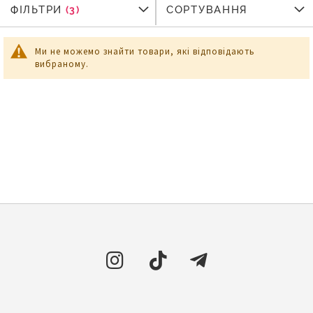
ФІЛЬТРИ
ФІЛЬТРИ
СОРТУВАННЯ
Ми не можемо знайти товари, які відповідають
вибраному.