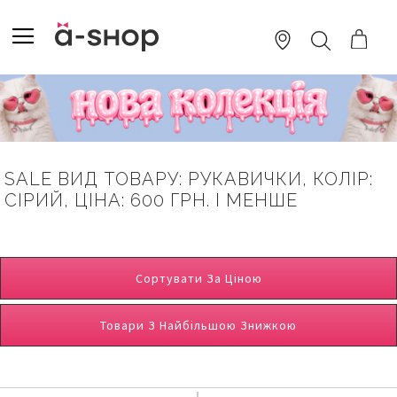
SKIP
TO
TOGGLE NAV
ПОШУК
CONTENT
SALE ВИД ТОВАРУ: РУКАВИЧКИ, КОЛІР:
СІРИЙ, ЦІНА: 600 ГРН. І МЕНШЕ
Сортувати За Ціною
Товари З Найбільшою Знижкою