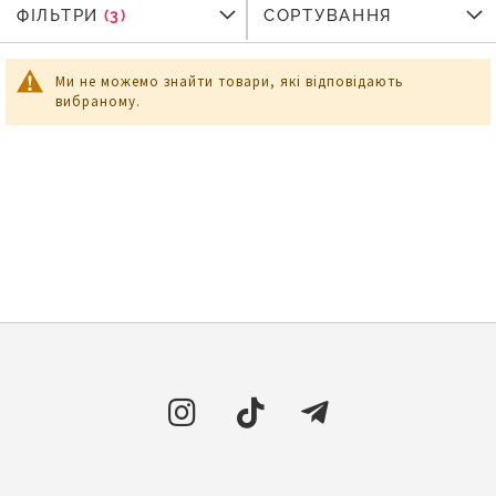
ФІЛЬТРИ
ФІЛЬТРИ
СОРТУВАННЯ
Ми не можемо знайти товари, які відповідають
вибраному.