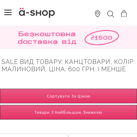
SKIP
TO
TOGGLE NAV
ПОШУК
CONTENT
SALE ВИД ТОВАРУ: КАНЦТОВАРИ, КОЛІР:
МАЛИНОВИЙ, ЦІНА: 600 ГРН. І МЕНШЕ
Сортувати За Ціною
Товари З Найбільшою Знижкою