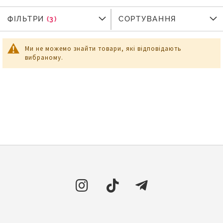
ФІЛЬТРИ
ФІЛЬТРИ
СОРТУВАННЯ
Ми не можемо знайти товари, які відповідають
вибраному.