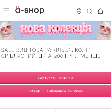
SKIP
TO
TOGGLE NAV
ПОШУК
CONTENT
SALE ВИД ТОВАРУ: КІЛЬЦЯ, КОЛІР:
СРІБЛЯСТИЙ, ЦІНА: 200 ГРН. І МЕНШЕ
Сортувати За Ціною
Товари З Найбільшою Знижкою