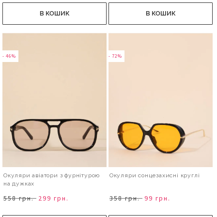
В КОШИК
В КОШИК
- 46%
- 72%
Окуляри авіатори з фурнітурою
Окуляри сонцезахисні круглі
на дужках
558 грн.
299 грн.
358 грн.
99 грн.