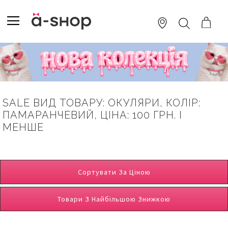
SKIP
TO
TOGGLE NAV
ПОШУК
CONTENT
SALE ВИД ТОВАРУ: ОКУЛЯРИ, КОЛІР:
ПАМАРАНЧЕВИЙ, ЦІНА: 100 ГРН. І
МЕНШЕ
Сортувати За Ціною
Товари З Найбільшою Знижкою