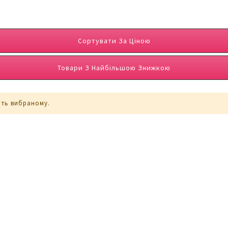
Сортувати За Ціною
Товари З Найбільшою Знижкою
ють вибраному.