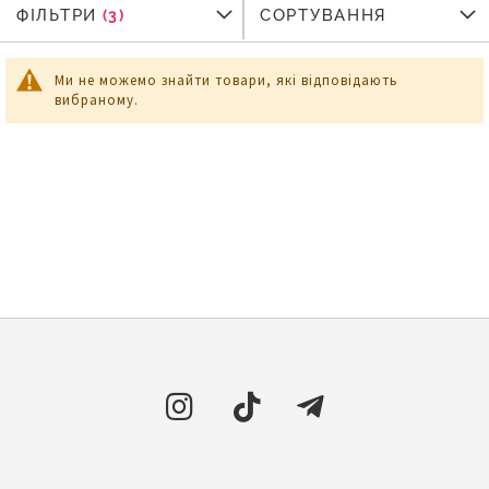
ФІЛЬТРИ
ФІЛЬТРИ
СОРТУВАННЯ
Ми не можемо знайти товари, які відповідають
вибраному.