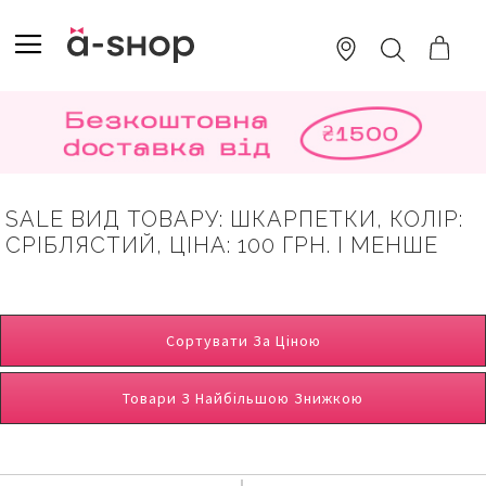
SKIP
TO
TOGGLE NAV
ПОШУК
CONTENT
SALE ВИД ТОВАРУ: ШКАРПЕТКИ, КОЛІР:
СРІБЛЯСТИЙ, ЦІНА: 100 ГРН. І МЕНШЕ
Сортувати За Ціною
Товари З Найбільшою Знижкою