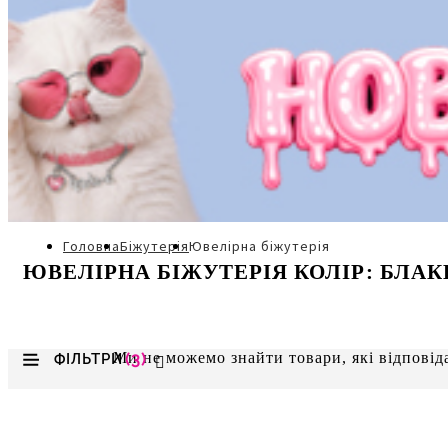
головна
біжутерія
ювелірна біжутерія
ЮВЕЛІРНА БІЖУТЕРІЯ КОЛІР: БЛАКИТ
Ми не можемо знайти товари, які відповід
ФІЛЬТРИ
(3)